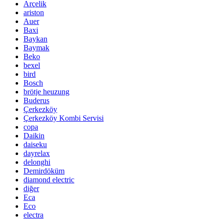
Arçelik
ariston
Auer
Baxi
Baykan
Baymak
Beko
bexel
bird
Bosch
brötje heuzung
Buderus
Çerkezköy
Çerkezköy Kombi Servisi
copa
Daikin
daiseku
dayrelax
delonghi
Demirdöküm
diamond electric
diğer
Eca
Eco
electra