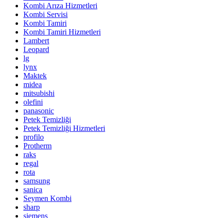
Kombi Arıza Hizmetleri
Kombi Servisi
Kombi Tamiri
Kombi Tamiri Hizmetleri
Lambert
Leopard
lg
lynx
Maktek
midea
mitsubishi
olefini
panasonic
Petek Temizliği
Petek Temizliği Hizmetleri
profilo
Protherm
raks
regal
rota
samsung
sanica
Seymen Kombi
sharp
siemens