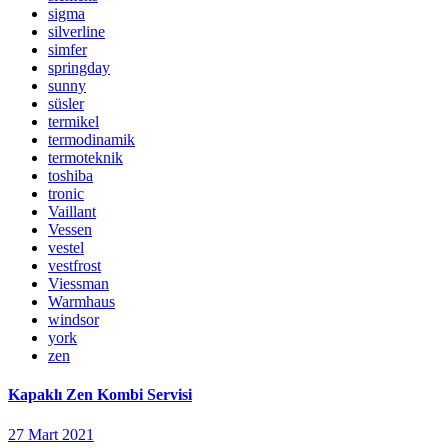
sigma
silverline
simfer
springday
sunny
süsler
termikel
termodinamik
termoteknik
toshiba
tronic
Vaillant
Vessen
vestel
vestfrost
Viessman
Warmhaus
windsor
york
zen
Kapaklı Zen Kombi Servisi
27 Mart 2021