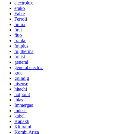
electrolux
emko
Falke
Ferroli
finlux
fırat
fluo
franke
fujiplus
fujitherma
fujitsi
general
general electric
gree
grundig
hisense
hitachi
hotpoint
ihlas
İmmergas
indesit
kabel
Kapaklı
Kiturami
Kombi Arıza