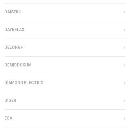
DAISEKU
DAYRELAX
DELONGHI
DEMIRDÖKÜM
DIAMOND ELECTRIC
DIĞER
ECA