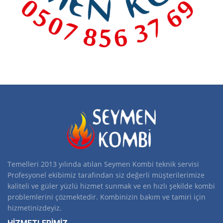
Temelleri 2013 yılında atılan Seymen Kombi teknik servisi
Profesyonel ekibimiz tarafından siz değerli müşterilerimize
kaliteli ve güler yüzlü hizmet sunmak ve en hızlı şekilde kombi
problemlerini çözmektedir. Kombinizin bakım ve tamiri için
hizmetinizdeyiz.