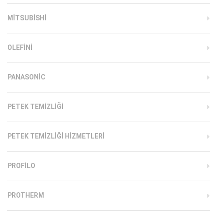
MITSUBISHI
OLEFINI
PANASONIC
PETEK TEMIZLIĞI
PETEK TEMIZLIĞI HIZMETLERI
PROFILO
PROTHERM