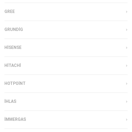
GREE
GRUNDIG
HISENSE
HITACHI
HOTPOINT
IHLAS
İMMERGAS