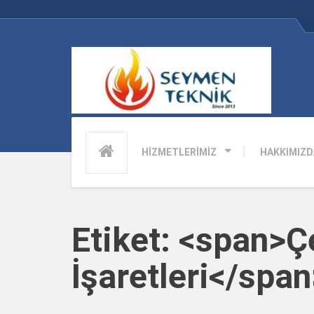
HİZMETLERİMİZ
HAKKIMIZD
Etiket: <span>Ç
İşaretleri</span