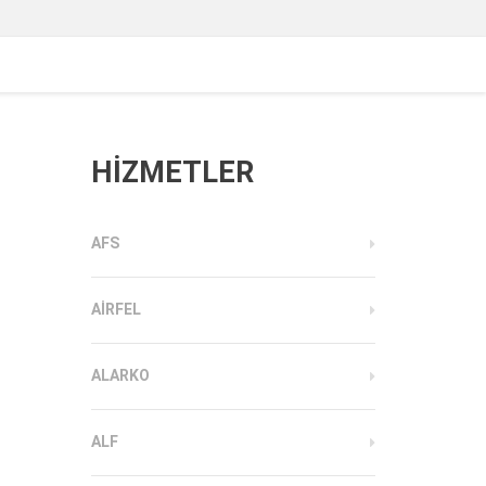
HİZMETLER
AFS
AIRFEL
ALARKO
ALF