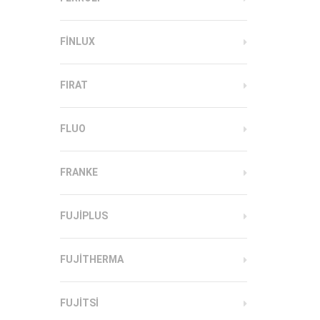
FINLUX
FIRAT
FLUO
FRANKE
FUJIPLUS
FUJITHERMA
FUJITSI