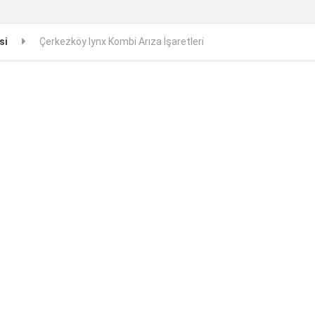
si
Çerkezköy lynx Kombi Arıza İşaretleri