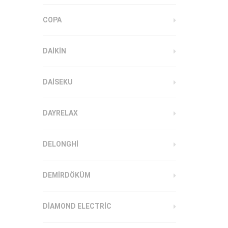
COPA
DAIKIN
DAISEKU
DAYRELAX
DELONGHI
DEMIRDÖKÜM
DIAMOND ELECTRIC