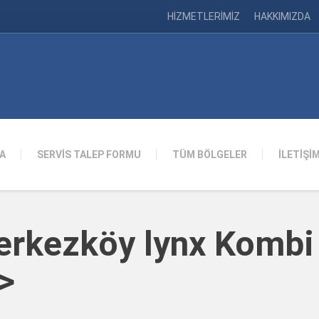
HİZMETLERİMİZ
HAKKIMIZDA
A
SERVİS TALEP FORMU
TÜM BÖLGELER
İLETİŞİ
erkezköy lynx Kombi
>