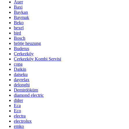
Auer
Baxi
Baykan
Baymak
Beko
bexel
bird
Bosch
brötje heuzung
Buderus
Çerkezköy
Çerkezköy Kombi Servisi
copa
Daikin
daiseku
dayrelax
delonghi
Demirdöküm
diamond electric
diğer
Eca
Eco
electra
electrolux
emko