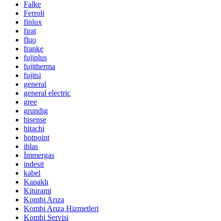
Falke
Ferroli
finlux
fırat
fluo
franke
fujiplus
fujitherma
fujitsi
general
general electric
gree
grundig
hisense
hitachi
hotpoint
ihlas
İmmergas
indesit
kabel
Kapaklı
Kiturami
Kombi Arıza
Kombi Arıza Hizmetleri
Kombi Servisi