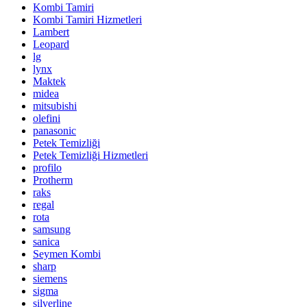
Kombi Tamiri
Kombi Tamiri Hizmetleri
Lambert
Leopard
lg
lynx
Maktek
midea
mitsubishi
olefini
panasonic
Petek Temizliği
Petek Temizliği Hizmetleri
profilo
Protherm
raks
regal
rota
samsung
sanica
Seymen Kombi
sharp
siemens
sigma
silverline