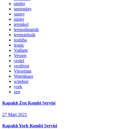
simfer
springday
sunny
süsler
termikel
termodinamik
termoteknik
toshiba
tronic
Vaillant
Vessen
vestel
vestfrost
Viessman
Warmhaus
windsor
york
zen
Kapaklı Zen Kombi Servisi
27 Mart 2021
Kapaklı York Kombi Servisi