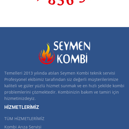
Temelleri 2013 yılında atılan Seymen Kombi teknik servisi
Profesyonel ekibimiz tarafından siz değerli müşterilerimize
kaliteli ve güler yüzlü hizmet sunmak ve en hızlı şekilde kombi
problemlerini çözmektedir. Kombinizin bakım ve tamiri için
hizmetinizdeyiz.
HİZMETLERİMİZ
TÜM HİZMETLERİMİZ
Kombi Arıza Servisi