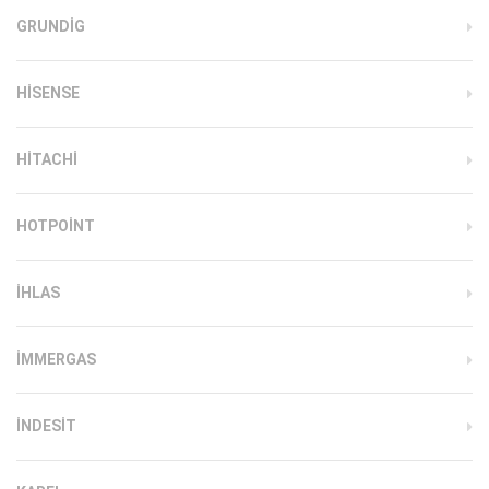
GRUNDIG
HISENSE
HITACHI
HOTPOINT
IHLAS
İMMERGAS
INDESIT