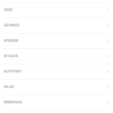
GREE
GRUNDIG
HISENSE
HITACHI
HOTPOINT
IHLAS
İMMERGAS