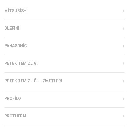
MITSUBISHI
OLEFINI
PANASONIC
PETEK TEMIZLIĞI
PETEK TEMIZLIĞI HIZMETLERI
PROFILO
PROTHERM