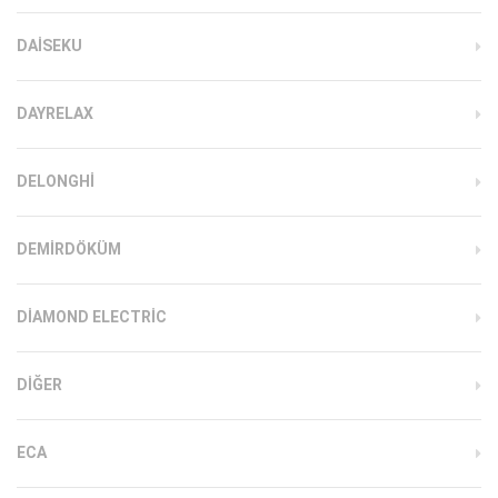
DAISEKU
DAYRELAX
DELONGHI
DEMIRDÖKÜM
DIAMOND ELECTRIC
DIĞER
ECA