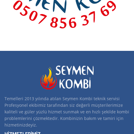
Temelleri 2013 yılında atılan Seymen Kombi teknik servisi
Profesyonel ekibimiz tarafından siz değerli müşterilerimize
kaliteli ve güler yüzlü hizmet sunmak ve en hızlı şekilde kombi
problemlerini çözmektedir. Kombinizin bakım ve tamiri için
hizmetinizdeyiz.