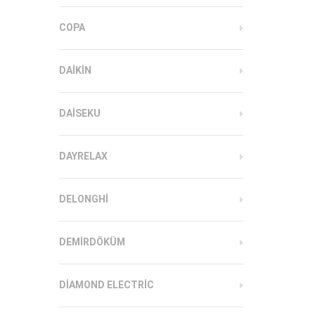
COPA
DAIKIN
DAISEKU
DAYRELAX
DELONGHI
DEMIRDÖKÜM
DIAMOND ELECTRIC