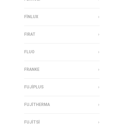
FINLUX
FIRAT
FLUO
FRANKE
FUJIPLUS
FUJITHERMA
FUJITSI