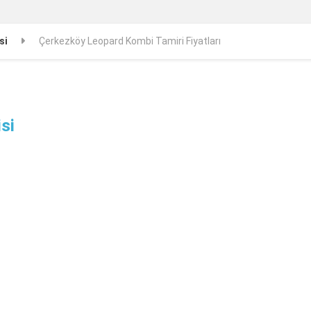
si
Çerkezköy Leopard Kombi Tamiri Fiyatları
si