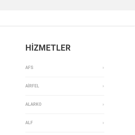
HİZMETLER
AFS
AIRFEL
ALARKO
ALF