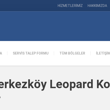
HİZMETLERİMİZ
HAKKIMIZDA
A
SERVİS TALEP FORMU
TÜM BÖLGELER
İLETİŞİ
Çerkezköy Leopard K
>