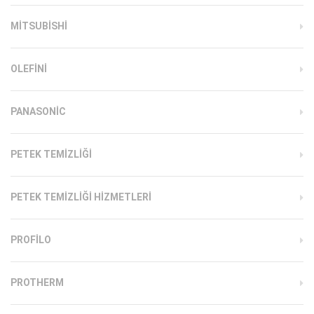
MITSUBISHI
OLEFINI
PANASONIC
PETEK TEMIZLIĞI
PETEK TEMIZLIĞI HIZMETLERI
PROFILO
PROTHERM