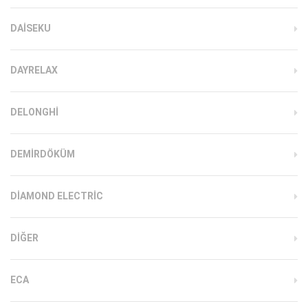
DAISEKU
DAYRELAX
DELONGHI
DEMIRDÖKÜM
DIAMOND ELECTRIC
DIĞER
ECA