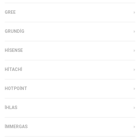
GREE
GRUNDIG
HISENSE
HITACHI
HOTPOINT
IHLAS
İMMERGAS