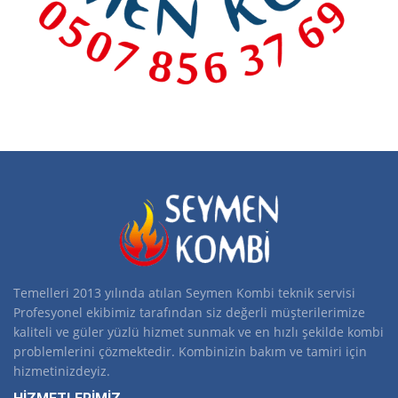
Temelleri 2013 yılında atılan Seymen Kombi teknik servisi
Profesyonel ekibimiz tarafından siz değerli müşterilerimize
kaliteli ve güler yüzlü hizmet sunmak ve en hızlı şekilde kombi
problemlerini çözmektedir. Kombinizin bakım ve tamiri için
hizmetinizdeyiz.