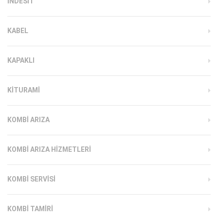
INDESIT
KABEL
KAPAKLI
KITURAMI
KOMBI ARIZA
KOMBI ARIZA HIZMETLERI
KOMBI SERVISI
KOMBI TAMIRI