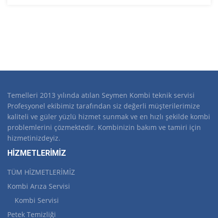
Temelleri 2013 yılında atılan Seymen Kombi teknik servisi
Profesyonel ekibimiz tarafından siz değerli müşterilerimize
kaliteli ve güler yüzlü hizmet sunmak ve en hızlı şekilde kombi
problemlerini çözmektedir. Kombinizin bakım ve tamiri için
hizmetinizdeyiz.
HİZMETLERİMİZ
TÜM HİZMETLERİMİZ
Kombi Arıza Servisi
Kombi Servisi
Petek Temizliği