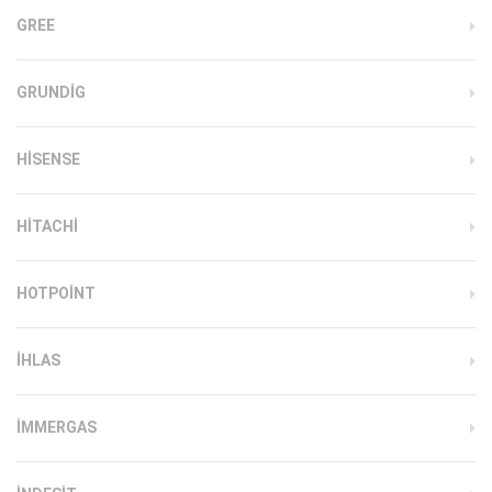
GREE
GRUNDIG
HISENSE
HITACHI
HOTPOINT
IHLAS
İMMERGAS