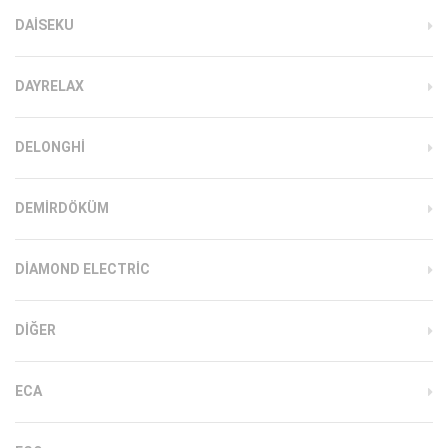
DAISEKU
DAYRELAX
DELONGHI
DEMIRDÖKÜM
DIAMOND ELECTRIC
DIĞER
ECA