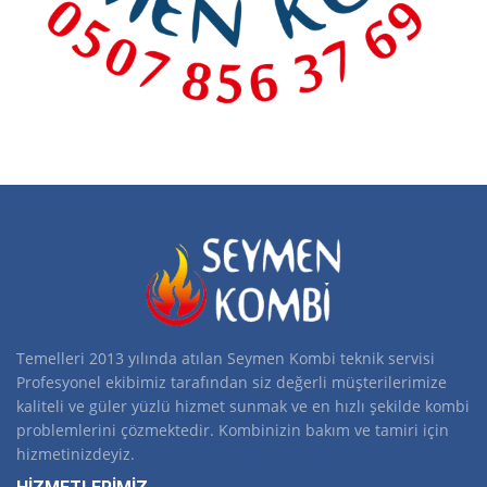
Temelleri 2013 yılında atılan Seymen Kombi teknik servisi
Profesyonel ekibimiz tarafından siz değerli müşterilerimize
kaliteli ve güler yüzlü hizmet sunmak ve en hızlı şekilde kombi
problemlerini çözmektedir. Kombinizin bakım ve tamiri için
hizmetinizdeyiz.