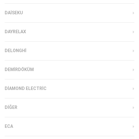
DAISEKU
DAYRELAX
DELONGHI
DEMIRDÖKÜM
DIAMOND ELECTRIC
DIĞER
ECA