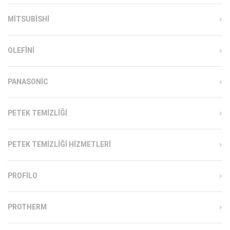
MITSUBISHI
OLEFINI
PANASONIC
PETEK TEMIZLIĞI
PETEK TEMIZLIĞI HIZMETLERI
PROFILO
PROTHERM