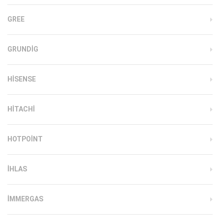
GREE
GRUNDIG
HISENSE
HITACHI
HOTPOINT
IHLAS
İMMERGAS