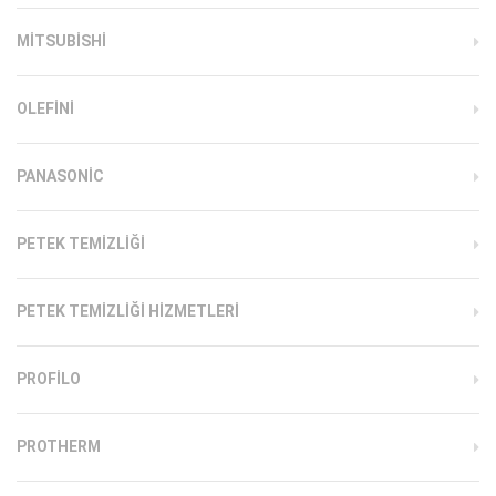
MITSUBISHI
OLEFINI
PANASONIC
PETEK TEMIZLIĞI
PETEK TEMIZLIĞI HIZMETLERI
PROFILO
PROTHERM