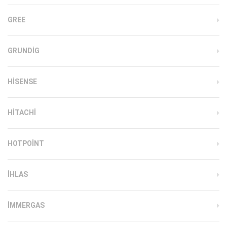
GREE
GRUNDIG
HISENSE
HITACHI
HOTPOINT
IHLAS
İMMERGAS