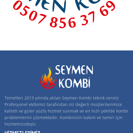
Temelleri 2013 yılında atılan Seymen Kombi teknik servisi
Profesyonel ekibimiz tarafından siz değerli müşterilerimize
kaliteli ve güler yüzlü hizmet sunmak ve en hızlı şekilde kombi
problemlerini çözmektedir. Kombinizin bakım ve tamiri için
hizmetinizdeyiz.