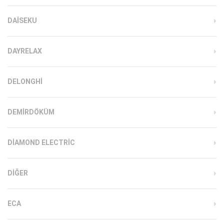
DAISEKU
DAYRELAX
DELONGHI
DEMIRDÖKÜM
DIAMOND ELECTRIC
DIĞER
ECA