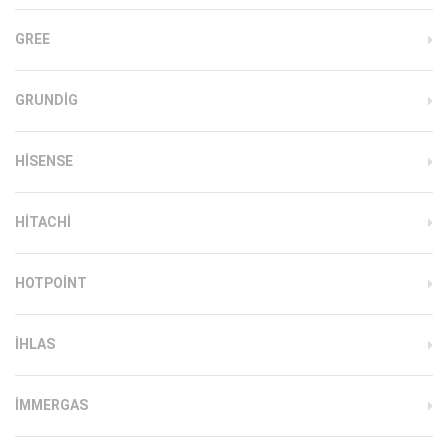
GREE
GRUNDIG
HISENSE
HITACHI
HOTPOINT
IHLAS
İMMERGAS