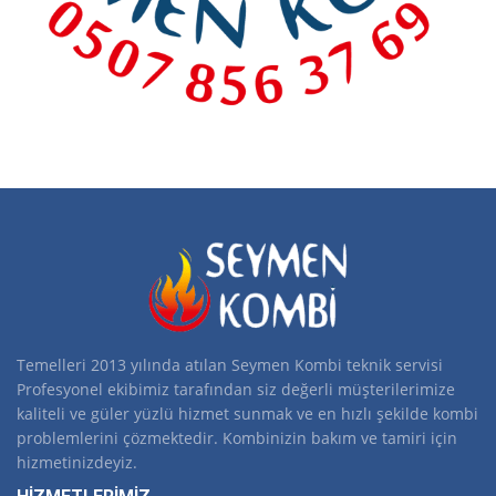
Temelleri 2013 yılında atılan Seymen Kombi teknik servisi
Profesyonel ekibimiz tarafından siz değerli müşterilerimize
kaliteli ve güler yüzlü hizmet sunmak ve en hızlı şekilde kombi
problemlerini çözmektedir. Kombinizin bakım ve tamiri için
hizmetinizdeyiz.