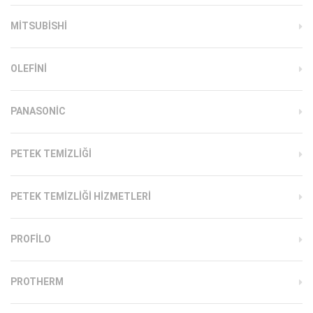
MITSUBISHI
OLEFINI
PANASONIC
PETEK TEMIZLIĞI
PETEK TEMIZLIĞI HIZMETLERI
PROFILO
PROTHERM