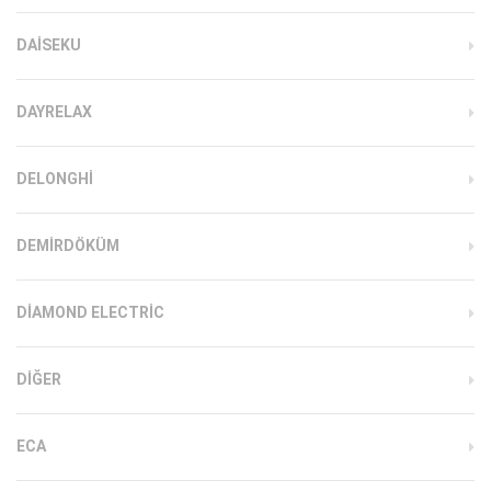
DAISEKU
DAYRELAX
DELONGHI
DEMIRDÖKÜM
DIAMOND ELECTRIC
DIĞER
ECA