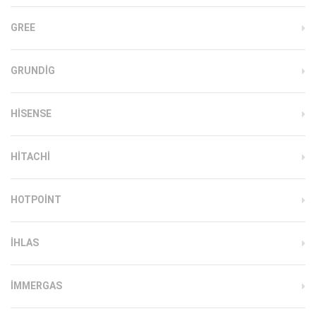
GREE
GRUNDIG
HISENSE
HITACHI
HOTPOINT
IHLAS
İMMERGAS