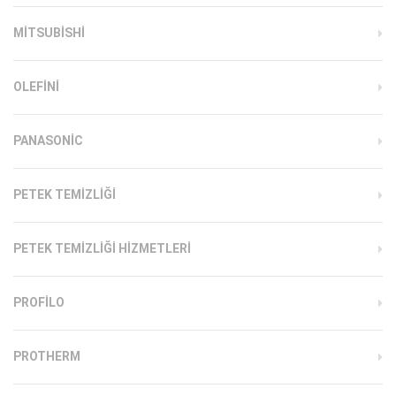
MITSUBISHI
OLEFINI
PANASONIC
PETEK TEMIZLIĞI
PETEK TEMIZLIĞI HIZMETLERI
PROFILO
PROTHERM