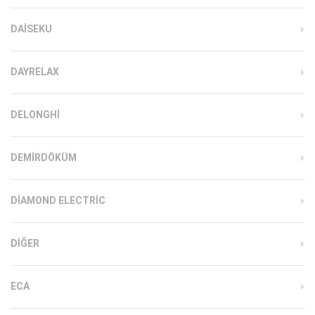
DAISEKU
DAYRELAX
DELONGHI
DEMIRDÖKÜM
DIAMOND ELECTRIC
DIĞER
ECA