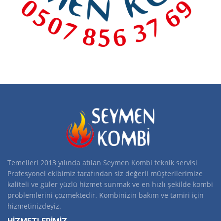
Temelleri 2013 yılında atılan Seymen Kombi teknik servisi
Profesyonel ekibimiz tarafından siz değerli müşterilerimize
kaliteli ve güler yüzlü hizmet sunmak ve en hızlı şekilde kombi
problemlerini çözmektedir. Kombinizin bakım ve tamiri için
hizmetinizdeyiz.