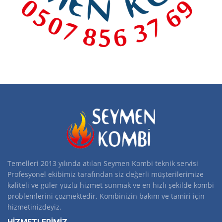
Temelleri 2013 yılında atılan Seymen Kombi teknik servisi
Profesyonel ekibimiz tarafından siz değerli müşterilerimize
kaliteli ve güler yüzlü hizmet sunmak ve en hızlı şekilde kombi
problemlerini çözmektedir. Kombinizin bakım ve tamiri için
hizmetinizdeyiz.