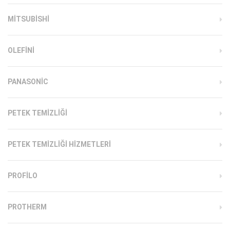
MITSUBISHI
OLEFINI
PANASONIC
PETEK TEMIZLIĞI
PETEK TEMIZLIĞI HIZMETLERI
PROFILO
PROTHERM