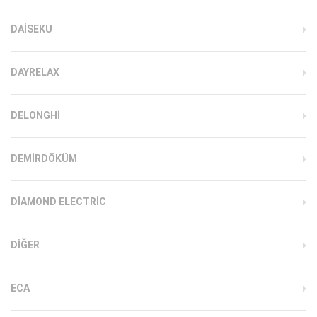
DAISEKU
DAYRELAX
DELONGHI
DEMIRDÖKÜM
DIAMOND ELECTRIC
DIĞER
ECA