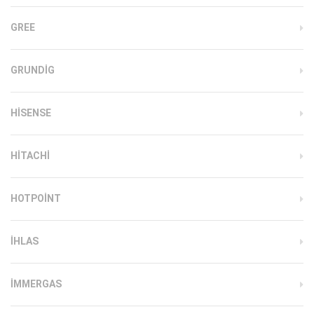
GREE
GRUNDIG
HISENSE
HITACHI
HOTPOINT
IHLAS
İMMERGAS