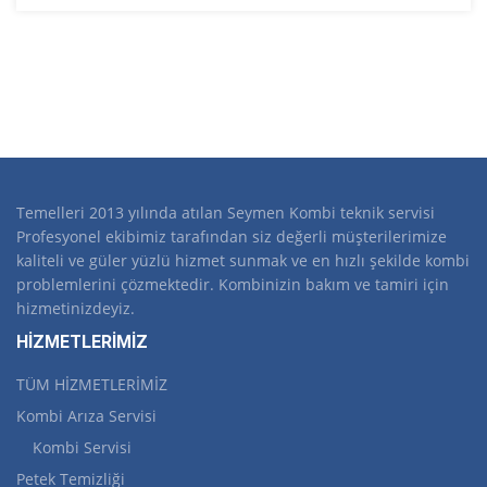
Temelleri 2013 yılında atılan Seymen Kombi teknik servisi
Profesyonel ekibimiz tarafından siz değerli müşterilerimize
kaliteli ve güler yüzlü hizmet sunmak ve en hızlı şekilde kombi
problemlerini çözmektedir. Kombinizin bakım ve tamiri için
hizmetinizdeyiz.
HİZMETLERİMİZ
TÜM HİZMETLERİMİZ
Kombi Arıza Servisi
Kombi Servisi
Petek Temizliği