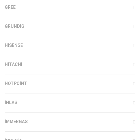
GREE
GRUNDIG
HISENSE
HITACHI
HOTPOINT
IHLAS
İMMERGAS