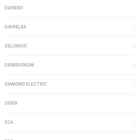
DAISEKU
DAYRELAX
DELONGHI
DEMIRDÖKÜM
DIAMOND ELECTRIC
DIĞER
ECA