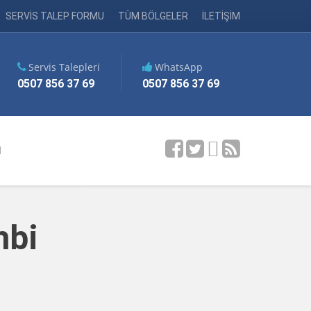
SERVİS TALEP FORMU
TÜM BÖLGELER
İLETİŞİM
Servis Talepleri
WhatsApp
0507 856 37 69
0507 856 37 69
M
mbi