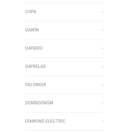
COPA
DAIKIN
DAISEKU
DAYRELAX
DELONGHI
DEMIRDÖKÜM
DIAMOND ELECTRIC