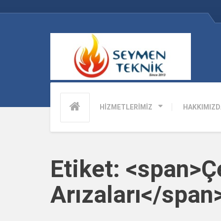
HİZMETLERİMİZ
HAKKIMIZD
Etiket: <span>Ç
Arızaları</span