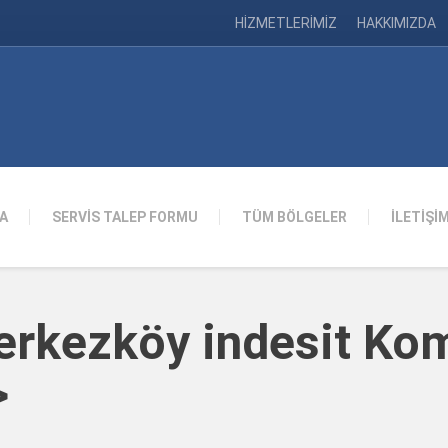
HİZMETLERİMİZ
HAKKIMIZDA
A
SERVİS TALEP FORMU
TÜM BÖLGELER
İLETİŞİ
erkezköy indesit Ko
>