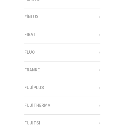
FINLUX
FIRAT
FLUO
FRANKE
FUJIPLUS
FUJITHERMA
FUJITSI