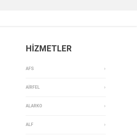
HİZMETLER
AFS
AIRFEL
ALARKO
ALF