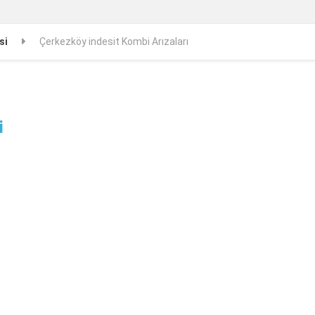
si
Çerkezköy indesit Kombi Arızaları
i