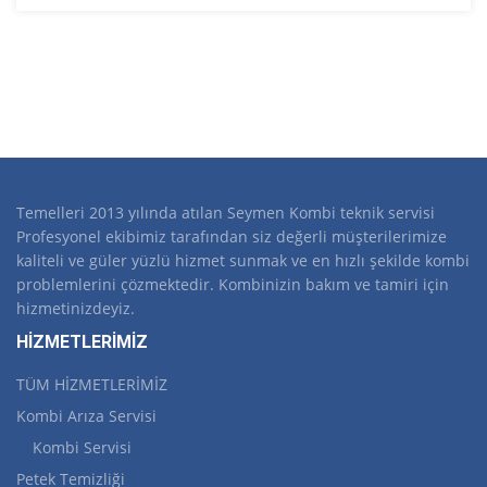
Temelleri 2013 yılında atılan Seymen Kombi teknik servisi
Profesyonel ekibimiz tarafından siz değerli müşterilerimize
kaliteli ve güler yüzlü hizmet sunmak ve en hızlı şekilde kombi
problemlerini çözmektedir. Kombinizin bakım ve tamiri için
hizmetinizdeyiz.
HİZMETLERİMİZ
TÜM HİZMETLERİMİZ
Kombi Arıza Servisi
Kombi Servisi
Petek Temizliği