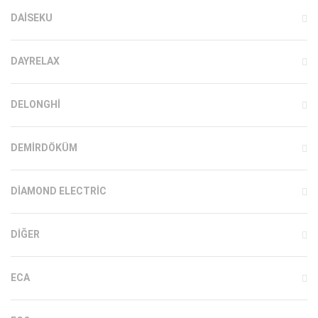
DAISEKU
DAYRELAX
DELONGHI
DEMIRDÖKÜM
DIAMOND ELECTRIC
DIĞER
ECA