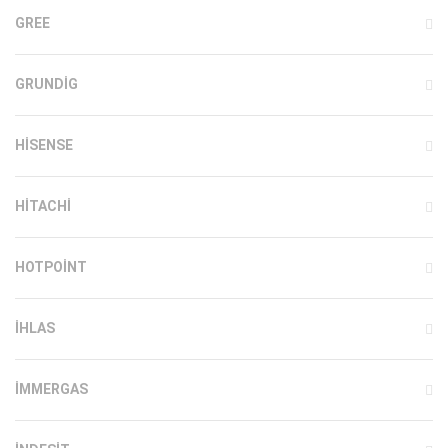
GREE
GRUNDIG
HISENSE
HITACHI
HOTPOINT
IHLAS
İMMERGAS