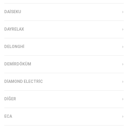
DAISEKU
DAYRELAX
DELONGHI
DEMIRDÖKÜM
DIAMOND ELECTRIC
DIĞER
ECA