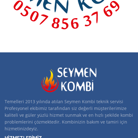
Temelleri 2013 yılında atılan Seymen Kombi teknik servisi
Profesyonel ekibimiz tarafından siz değerli müşterilerimize
kaliteli ve güler yüzlü hizmet sunmak ve en hızlı şekilde kombi
problemlerini çözmektedir. Kombinizin bakım ve tamiri için
hizmetinizdeyiz.