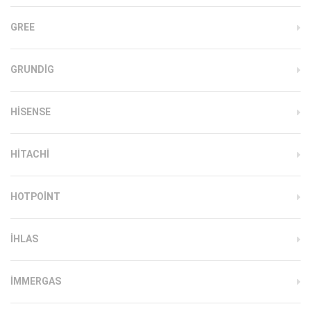
GREE
GRUNDIG
HISENSE
HITACHI
HOTPOINT
IHLAS
İMMERGAS