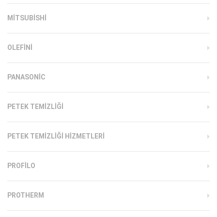
MITSUBISHI
OLEFINI
PANASONIC
PETEK TEMIZLIĞI
PETEK TEMIZLIĞI HIZMETLERI
PROFILO
PROTHERM