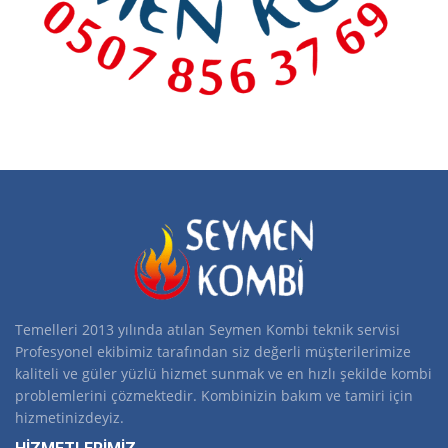
Temelleri 2013 yılında atılan Seymen Kombi teknik servisi
Profesyonel ekibimiz tarafından siz değerli müşterilerimize
kaliteli ve güler yüzlü hizmet sunmak ve en hızlı şekilde kombi
problemlerini çözmektedir. Kombinizin bakım ve tamiri için
hizmetinizdeyiz.