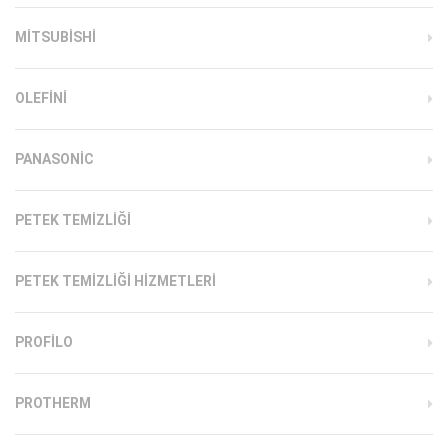
MITSUBISHI
OLEFINI
PANASONIC
PETEK TEMIZLIĞI
PETEK TEMIZLIĞI HIZMETLERI
PROFILO
PROTHERM