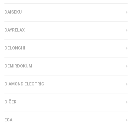
DAISEKU
DAYRELAX
DELONGHI
DEMIRDÖKÜM
DIAMOND ELECTRIC
DIĞER
ECA