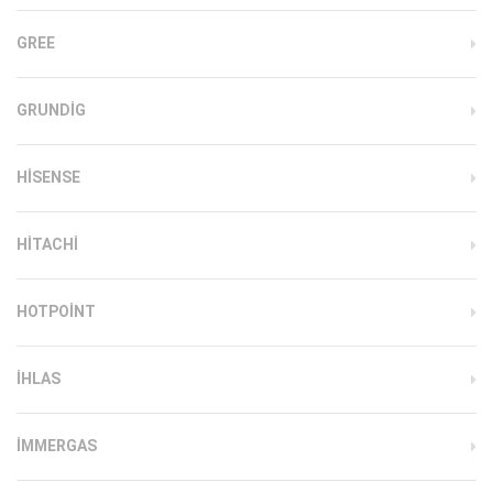
GREE
GRUNDIG
HISENSE
HITACHI
HOTPOINT
IHLAS
İMMERGAS