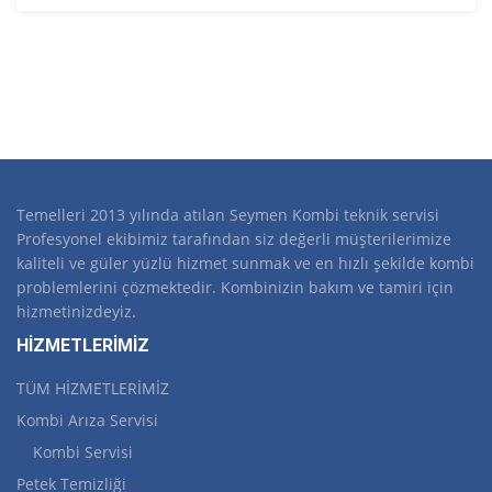
Temelleri 2013 yılında atılan Seymen Kombi teknik servisi
Profesyonel ekibimiz tarafından siz değerli müşterilerimize
kaliteli ve güler yüzlü hizmet sunmak ve en hızlı şekilde kombi
problemlerini çözmektedir. Kombinizin bakım ve tamiri için
hizmetinizdeyiz.
HİZMETLERİMİZ
TÜM HİZMETLERİMİZ
Kombi Arıza Servisi
Kombi Servisi
Petek Temizliği