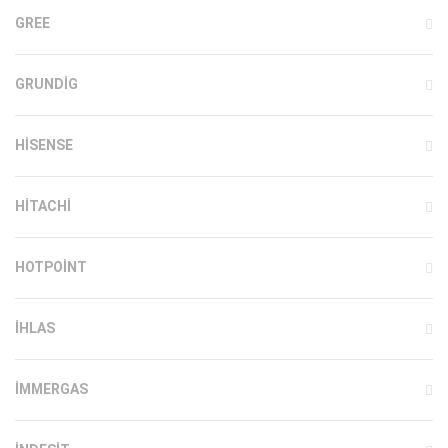
GREE
GRUNDIG
HISENSE
HITACHI
HOTPOINT
IHLAS
İMMERGAS