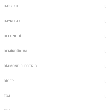
DAISEKU
DAYRELAX
DELONGHI
DEMIRDÖKÜM
DIAMOND ELECTRIC
DIĞER
ECA