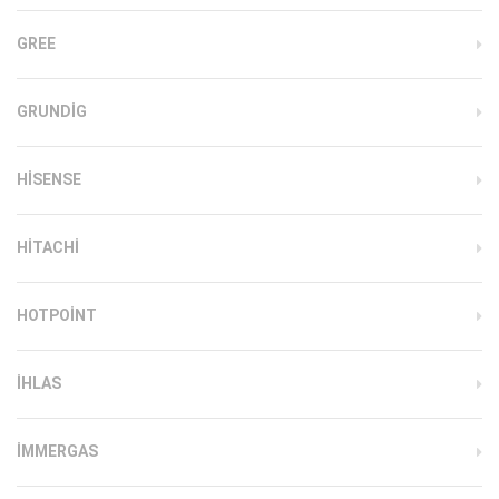
GREE
GRUNDIG
HISENSE
HITACHI
HOTPOINT
IHLAS
İMMERGAS