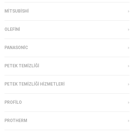
MITSUBISHI
OLEFINI
PANASONIC
PETEK TEMIZLIĞI
PETEK TEMIZLIĞI HIZMETLERI
PROFILO
PROTHERM