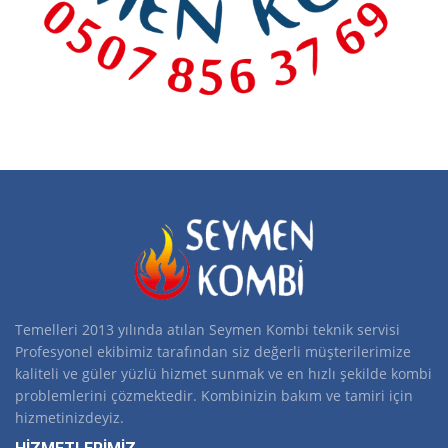
Temelleri 2013 yılında atılan Seymen Kombi teknik servisi
Profesyonel ekibimiz tarafından siz değerli müşterilerimize
kaliteli ve güler yüzlü hizmet sunmak ve en hızlı şekilde kombi
problemlerini çözmektedir. Kombinizin bakım ve tamiri için
hizmetinizdeyiz.