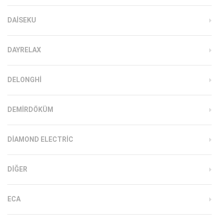
DAISEKU
DAYRELAX
DELONGHI
DEMIRDÖKÜM
DIAMOND ELECTRIC
DIĞER
ECA