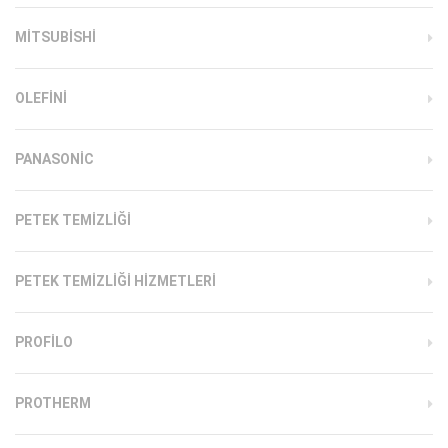
MITSUBISHI
OLEFINI
PANASONIC
PETEK TEMIZLIĞI
PETEK TEMIZLIĞI HIZMETLERI
PROFILO
PROTHERM