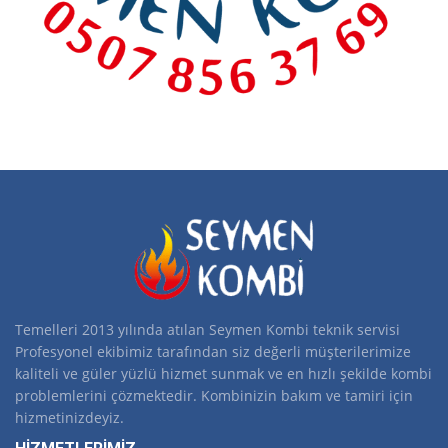
Temelleri 2013 yılında atılan Seymen Kombi teknik servisi
Profesyonel ekibimiz tarafından siz değerli müşterilerimize
kaliteli ve güler yüzlü hizmet sunmak ve en hızlı şekilde kombi
problemlerini çözmektedir. Kombinizin bakım ve tamiri için
hizmetinizdeyiz.