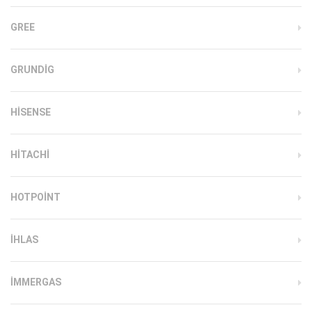
GREE
GRUNDIG
HISENSE
HITACHI
HOTPOINT
IHLAS
İMMERGAS