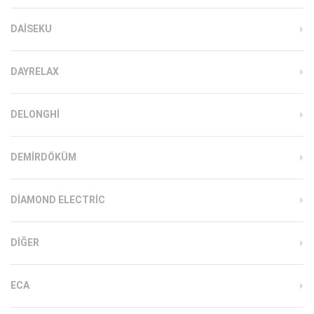
DAISEKU
DAYRELAX
DELONGHI
DEMIRDÖKÜM
DIAMOND ELECTRIC
DIĞER
ECA