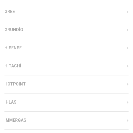
GREE
GRUNDIG
HISENSE
HITACHI
HOTPOINT
IHLAS
İMMERGAS