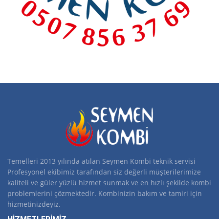
Temelleri 2013 yılında atılan Seymen Kombi teknik servisi
Profesyonel ekibimiz tarafından siz değerli müşterilerimize
kaliteli ve güler yüzlü hizmet sunmak ve en hızlı şekilde kombi
problemlerini çözmektedir. Kombinizin bakım ve tamiri için
hizmetinizdeyiz.