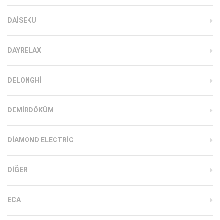
DAISEKU
DAYRELAX
DELONGHI
DEMIRDÖKÜM
DIAMOND ELECTRIC
DIĞER
ECA