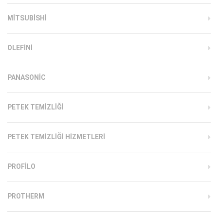
MITSUBISHI
OLEFINI
PANASONIC
PETEK TEMIZLIĞI
PETEK TEMIZLIĞI HIZMETLERI
PROFILO
PROTHERM