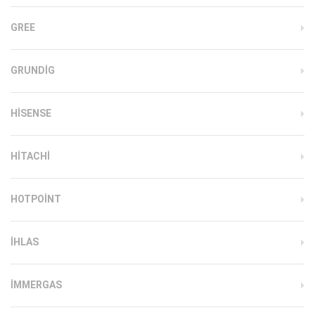
GREE
GRUNDIG
HISENSE
HITACHI
HOTPOINT
IHLAS
İMMERGAS