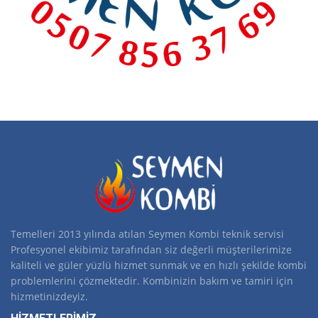
Temelleri 2013 yılında atılan Seymen Kombi teknik servisi
Profesyonel ekibimiz tarafından siz değerli müşterilerimize
kaliteli ve güler yüzlü hizmet sunmak ve en hızlı şekilde kombi
problemlerini çözmektedir. Kombinizin bakım ve tamiri için
hizmetinizdeyiz.