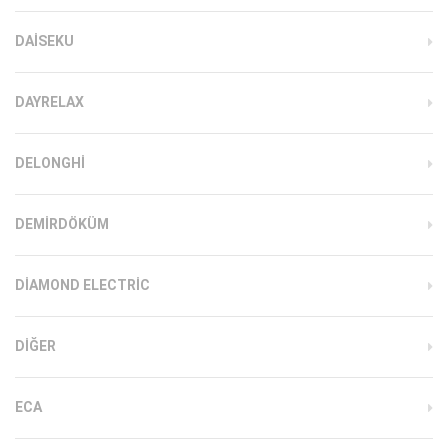
DAISEKU
DAYRELAX
DELONGHI
DEMIRDÖKÜM
DIAMOND ELECTRIC
DIĞER
ECA