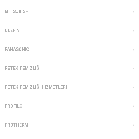
MITSUBISHI
OLEFINI
PANASONIC
PETEK TEMIZLIĞI
PETEK TEMIZLIĞI HIZMETLERI
PROFILO
PROTHERM