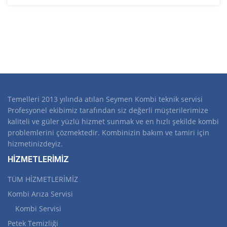
Temelleri 2013 yılında atılan Seymen Kombi teknik servisi
Profesyonel ekibimiz tarafından siz değerli müşterilerimize
kaliteli ve güler yüzlü hizmet sunmak ve en hızlı şekilde kombi
problemlerini çözmektedir. Kombinizin bakım ve tamiri için
hizmetinizdeyiz.
HİZMETLERİMİZ
TÜM HİZMETLERİMİZ
Kombi Arıza Servisi
Kombi Servisi
Petek Temizliği