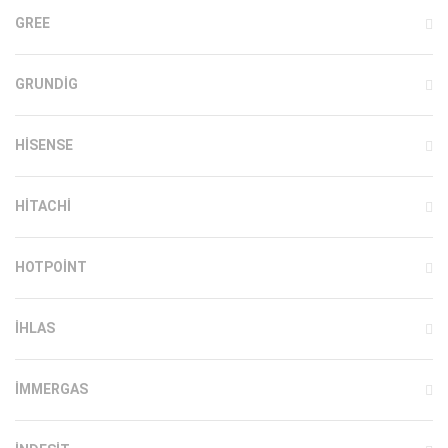
GREE
GRUNDIG
HISENSE
HITACHI
HOTPOINT
IHLAS
İMMERGAS