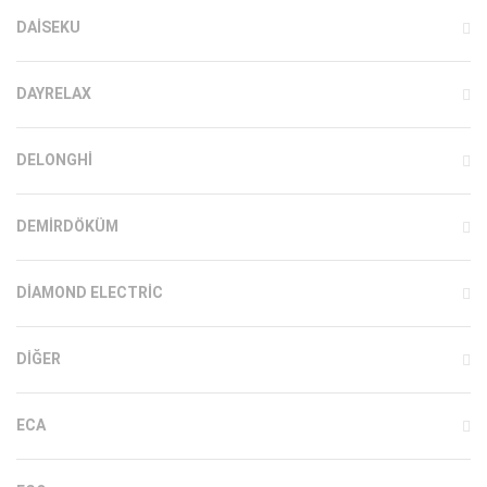
DAISEKU
DAYRELAX
DELONGHI
DEMIRDÖKÜM
DIAMOND ELECTRIC
DIĞER
ECA