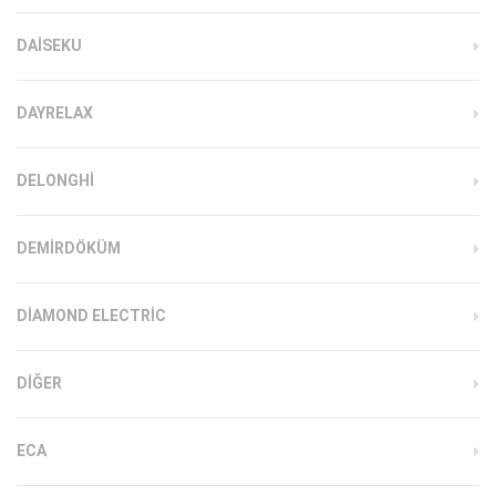
DAISEKU
DAYRELAX
DELONGHI
DEMIRDÖKÜM
DIAMOND ELECTRIC
DIĞER
ECA