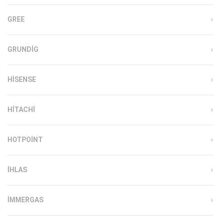
GREE
GRUNDIG
HISENSE
HITACHI
HOTPOINT
IHLAS
İMMERGAS