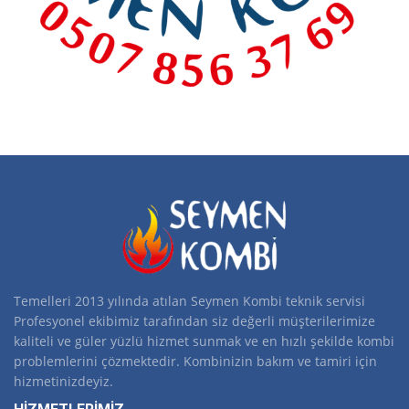
Temelleri 2013 yılında atılan Seymen Kombi teknik servisi
Profesyonel ekibimiz tarafından siz değerli müşterilerimize
kaliteli ve güler yüzlü hizmet sunmak ve en hızlı şekilde kombi
problemlerini çözmektedir. Kombinizin bakım ve tamiri için
hizmetinizdeyiz.