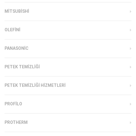
MITSUBISHI
OLEFINI
PANASONIC
PETEK TEMIZLIĞI
PETEK TEMIZLIĞI HIZMETLERI
PROFILO
PROTHERM