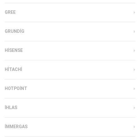
GREE
GRUNDIG
HISENSE
HITACHI
HOTPOINT
IHLAS
İMMERGAS