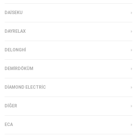
DAISEKU
DAYRELAX
DELONGHI
DEMIRDÖKÜM
DIAMOND ELECTRIC
DIĞER
ECA