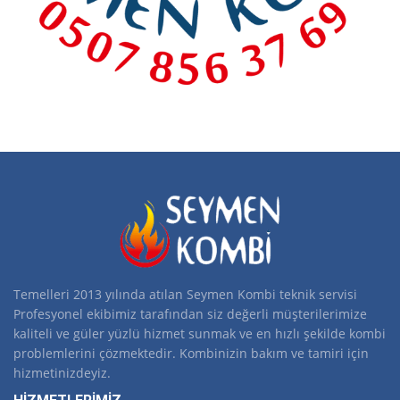
Temelleri 2013 yılında atılan Seymen Kombi teknik servisi
Profesyonel ekibimiz tarafından siz değerli müşterilerimize
kaliteli ve güler yüzlü hizmet sunmak ve en hızlı şekilde kombi
problemlerini çözmektedir. Kombinizin bakım ve tamiri için
hizmetinizdeyiz.