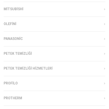
MITSUBISHI
OLEFINI
PANASONIC
PETEK TEMIZLIĞI
PETEK TEMIZLIĞI HIZMETLERI
PROFILO
PROTHERM