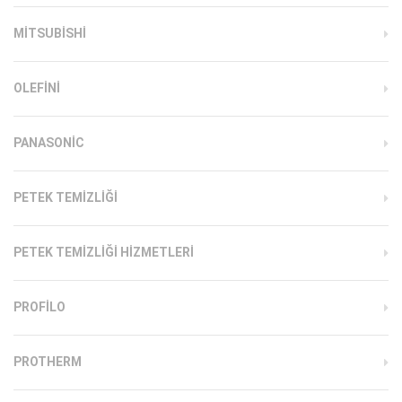
MITSUBISHI
OLEFINI
PANASONIC
PETEK TEMIZLIĞI
PETEK TEMIZLIĞI HIZMETLERI
PROFILO
PROTHERM