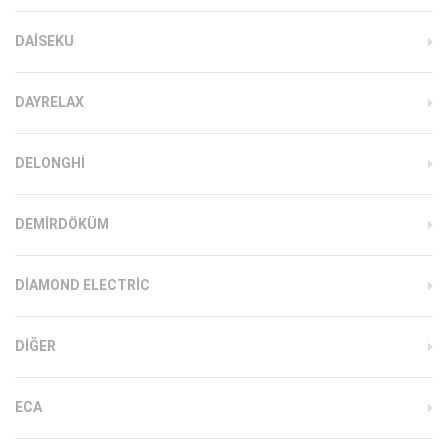
DAISEKU
DAYRELAX
DELONGHI
DEMIRDÖKÜM
DIAMOND ELECTRIC
DIĞER
ECA