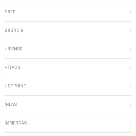
GREE
GRUNDIG
HISENSE
HITACHI
HOTPOINT
IHLAS
İMMERGAS