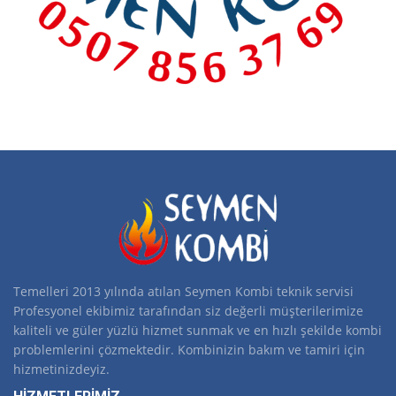
Temelleri 2013 yılında atılan Seymen Kombi teknik servisi
Profesyonel ekibimiz tarafından siz değerli müşterilerimize
kaliteli ve güler yüzlü hizmet sunmak ve en hızlı şekilde kombi
problemlerini çözmektedir. Kombinizin bakım ve tamiri için
hizmetinizdeyiz.