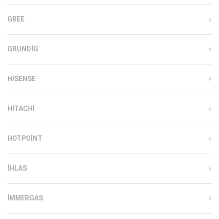
GREE
GRUNDIG
HISENSE
HITACHI
HOTPOINT
IHLAS
İMMERGAS