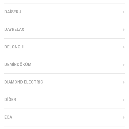
DAISEKU
DAYRELAX
DELONGHI
DEMIRDÖKÜM
DIAMOND ELECTRIC
DIĞER
ECA