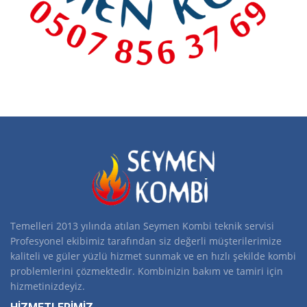
Temelleri 2013 yılında atılan Seymen Kombi teknik servisi
Profesyonel ekibimiz tarafından siz değerli müşterilerimize
kaliteli ve güler yüzlü hizmet sunmak ve en hızlı şekilde kombi
problemlerini çözmektedir. Kombinizin bakım ve tamiri için
hizmetinizdeyiz.