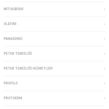
MITSUBISHI
OLEFINI
PANASONIC
PETEK TEMIZLIĞI
PETEK TEMIZLIĞI HIZMETLERI
PROFILO
PROTHERM