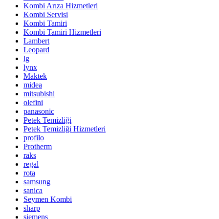
Kombi Arıza Hizmetleri
Kombi Servisi
Kombi Tamiri
Kombi Tamiri Hizmetleri
Lambert
Leopard
lg
lynx
Maktek
midea
mitsubishi
olefini
panasonic
Petek Temizliği
Petek Temizliği Hizmetleri
profilo
Protherm
raks
regal
rota
samsung
sanica
Seymen Kombi
sharp
siemens