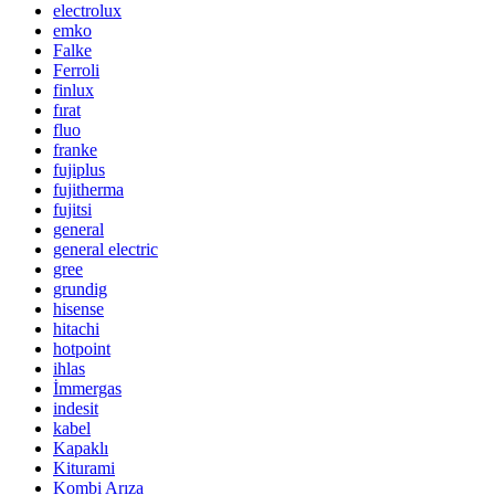
electrolux
emko
Falke
Ferroli
finlux
fırat
fluo
franke
fujiplus
fujitherma
fujitsi
general
general electric
gree
grundig
hisense
hitachi
hotpoint
ihlas
İmmergas
indesit
kabel
Kapaklı
Kiturami
Kombi Arıza