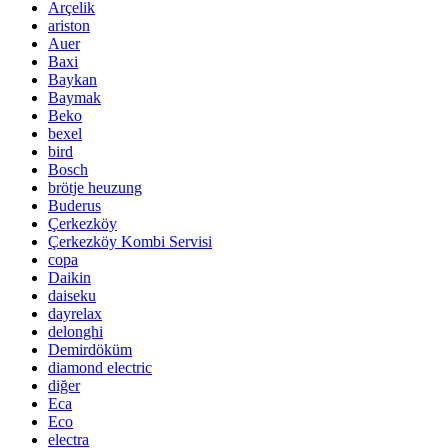
Arçelik
ariston
Auer
Baxi
Baykan
Baymak
Beko
bexel
bird
Bosch
brötje heuzung
Buderus
Çerkezköy
Çerkezköy Kombi Servisi
copa
Daikin
daiseku
dayrelax
delonghi
Demirdöküm
diamond electric
diğer
Eca
Eco
electra