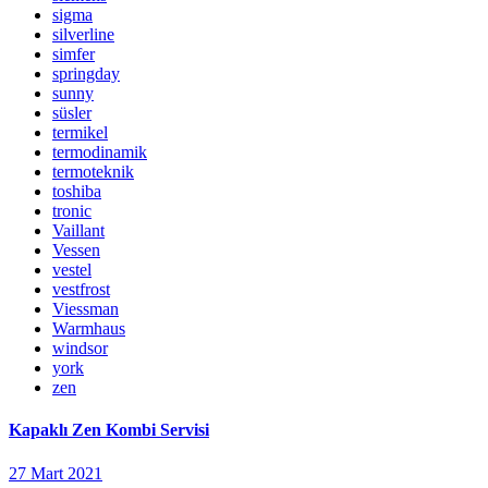
sigma
silverline
simfer
springday
sunny
süsler
termikel
termodinamik
termoteknik
toshiba
tronic
Vaillant
Vessen
vestel
vestfrost
Viessman
Warmhaus
windsor
york
zen
Kapaklı Zen Kombi Servisi
27 Mart 2021