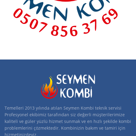
Temelleri 2013 yılında atılan Seymen Kombi teknik servisi
Profesyonel ekibimiz tarafından siz değerli müşterilerimize
kaliteli ve güler yüzlü hizmet sunmak ve en hızlı şekilde kombi
problemlerini çözmektedir. Kombinizin bakım ve tamiri için
hizmetinizdeyiz.