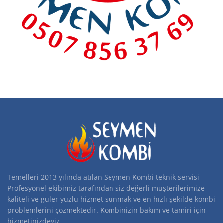
Temelleri 2013 yılında atılan Seymen Kombi teknik servisi
Profesyonel ekibimiz tarafından siz değerli müşterilerimize
kaliteli ve güler yüzlü hizmet sunmak ve en hızlı şekilde kombi
problemlerini çözmektedir. Kombinizin bakım ve tamiri için
hizmetinizdeyiz.