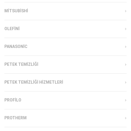
MITSUBISHI
OLEFINI
PANASONIC
PETEK TEMIZLIĞI
PETEK TEMIZLIĞI HIZMETLERI
PROFILO
PROTHERM