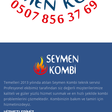
Temelleri 2013 yılında atılan Seymen Kombi teknik servisi
Profesyonel ekibimiz tarafından siz değerli müşterilerimize
kaliteli ve güler yüzlü hizmet sunmak ve en hızlı şekilde kombi
problemlerini çözmektedir. Kombinizin bakım ve tamiri için
hizmetinizdeyiz.