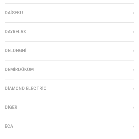
DAISEKU
DAYRELAX
DELONGHI
DEMIRDÖKÜM
DIAMOND ELECTRIC
DIĞER
ECA