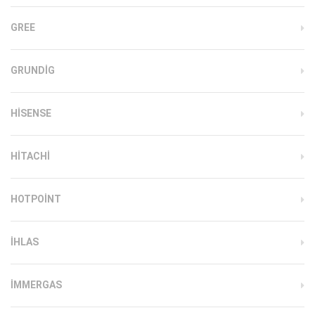
GREE
GRUNDIG
HISENSE
HITACHI
HOTPOINT
IHLAS
İMMERGAS