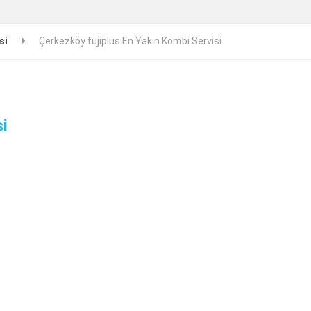
si
Çerkezköy fujiplus En Yakın Kombi Servisi
i