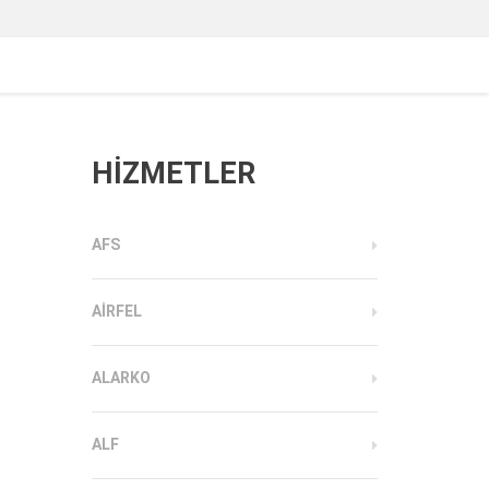
HİZMETLER
AFS
AIRFEL
ALARKO
ALF