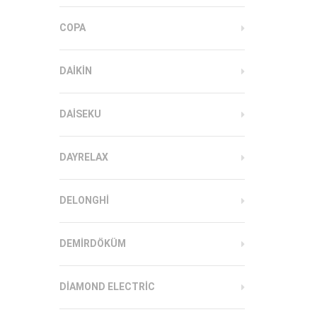
COPA
DAIKIN
DAISEKU
DAYRELAX
DELONGHI
DEMIRDÖKÜM
DIAMOND ELECTRIC