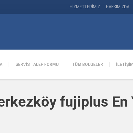
HİZMETLERİMİZ
HAKKIMIZDA
A
SERVİS TALEP FORMU
TÜM BÖLGELER
İLETİŞİ
erkezköy fujiplus En