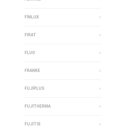
FINLUX
FIRAT
FLUO
FRANKE
FUJIPLUS
FUJITHERMA
FUJITSI