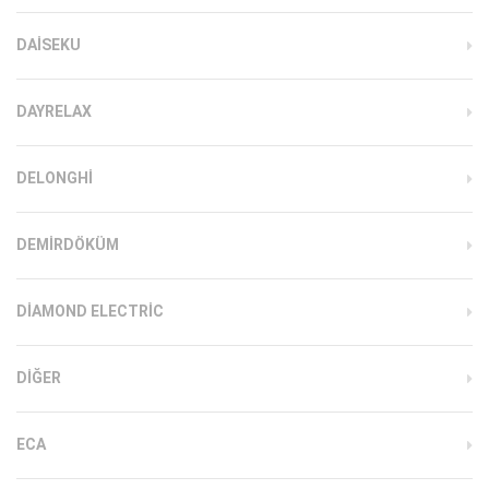
DAISEKU
DAYRELAX
DELONGHI
DEMIRDÖKÜM
DIAMOND ELECTRIC
DIĞER
ECA