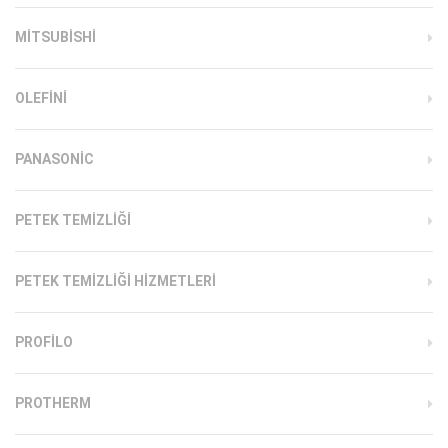
MITSUBISHI
OLEFINI
PANASONIC
PETEK TEMIZLIĞI
PETEK TEMIZLIĞI HIZMETLERI
PROFILO
PROTHERM