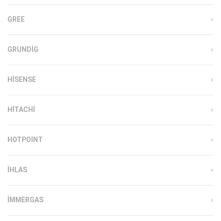
GREE
GRUNDIG
HISENSE
HITACHI
HOTPOINT
IHLAS
İMMERGAS