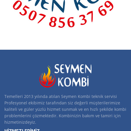
Temelleri 2013 yılında atılan Seymen Kombi teknik servisi
Profesyonel ekibimiz tarafından siz değerli müşterilerimize
kaliteli ve güler yüzlü hizmet sunmak ve en hızlı şekilde kombi
problemlerini çözmektedir. Kombinizin bakım ve tamiri için
hizmetinizdeyiz.