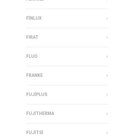
FINLUX
FIRAT
FLUO
FRANKE
FUJIPLUS
FUJITHERMA
FUJITSI