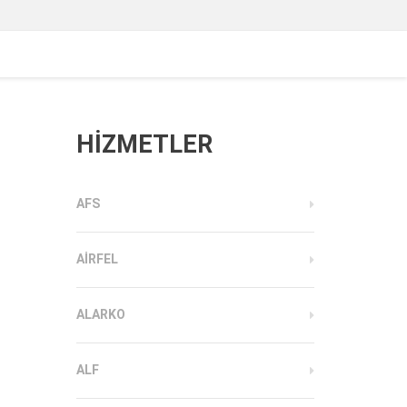
HİZMETLER
AFS
AIRFEL
ALARKO
ALF