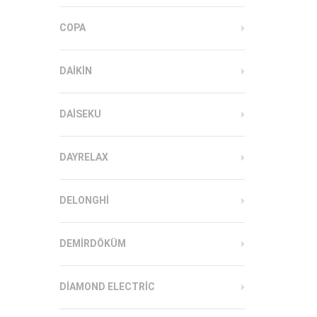
COPA
DAIKIN
DAISEKU
DAYRELAX
DELONGHI
DEMIRDÖKÜM
DIAMOND ELECTRIC