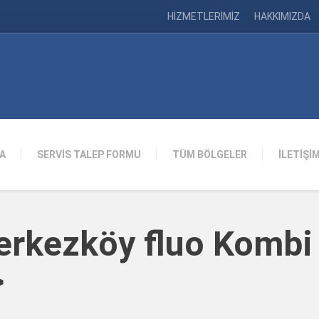
HİZMETLERİMİZ
HAKKIMIZDA
A
SERVİS TALEP FORMU
TÜM BÖLGELER
İLETİŞİ
Çerkezköy fluo Kombi
>