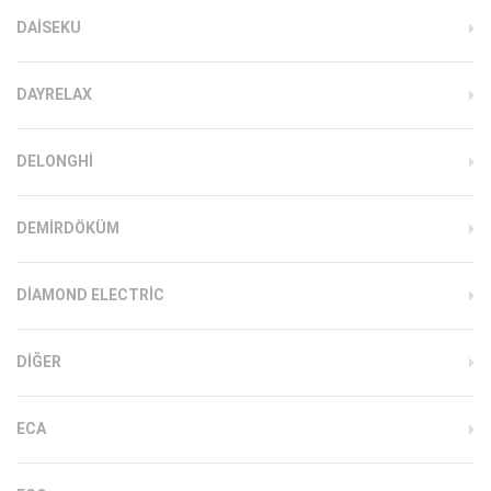
DAISEKU
DAYRELAX
DELONGHI
DEMIRDÖKÜM
DIAMOND ELECTRIC
DIĞER
ECA