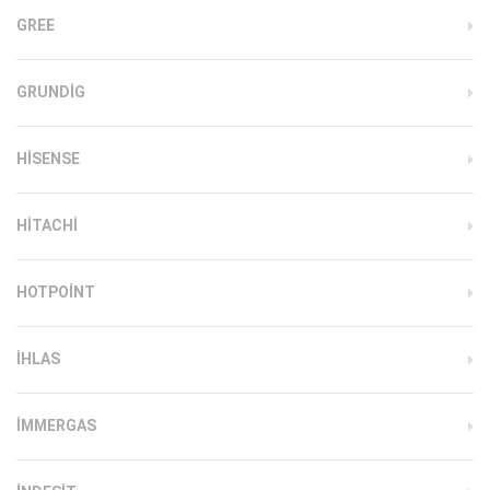
GREE
GRUNDIG
HISENSE
HITACHI
HOTPOINT
IHLAS
İMMERGAS