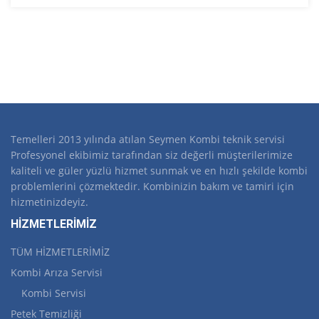
Temelleri 2013 yılında atılan Seymen Kombi teknik servisi
Profesyonel ekibimiz tarafından siz değerli müşterilerimize
kaliteli ve güler yüzlü hizmet sunmak ve en hızlı şekilde kombi
problemlerini çözmektedir. Kombinizin bakım ve tamiri için
hizmetinizdeyiz.
HİZMETLERİMİZ
TÜM HİZMETLERİMİZ
Kombi Arıza Servisi
Kombi Servisi
Petek Temizliği