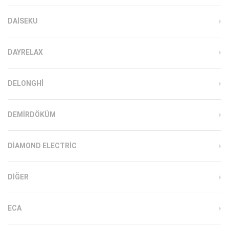
DAISEKU
DAYRELAX
DELONGHI
DEMIRDÖKÜM
DIAMOND ELECTRIC
DIĞER
ECA