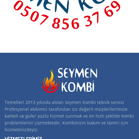
Temelleri 2013 yılında atılan Seymen Kombi teknik servisi
Profesyonel ekibimiz tarafından siz değerli müşterilerimize
kaliteli ve güler yüzlü hizmet sunmak ve en hızlı şekilde kombi
problemlerini çözmektedir. Kombinizin bakım ve tamiri için
hizmetinizdeyiz.