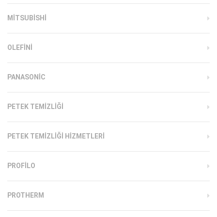
MITSUBISHI
OLEFINI
PANASONIC
PETEK TEMIZLIĞI
PETEK TEMIZLIĞI HIZMETLERI
PROFILO
PROTHERM