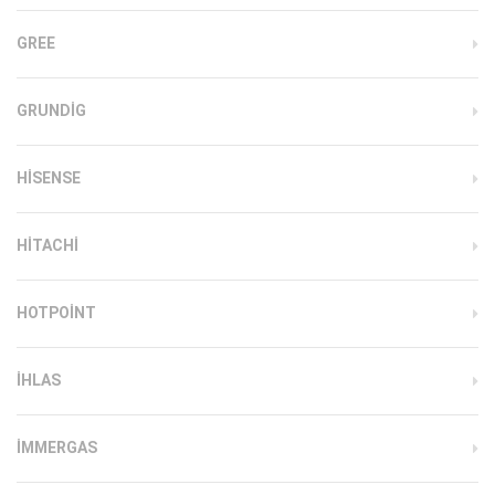
GREE
GRUNDIG
HISENSE
HITACHI
HOTPOINT
IHLAS
İMMERGAS