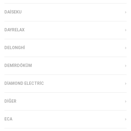
DAISEKU
DAYRELAX
DELONGHI
DEMIRDÖKÜM
DIAMOND ELECTRIC
DIĞER
ECA