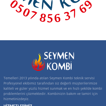
Temelleri 2013 yılında atılan Seymen Kombi teknik servisi
Profesyonel ekibimiz tarafından siz değerli müşterilerimize
kaliteli ve güler yüzlü hizmet sunmak ve en hızlı şekilde kombi
problemlerini çözmektedir. Kombinizin bakım ve tamiri için
hizmetinizdeyiz.