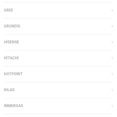
GREE
GRUNDIG
HISENSE
HITACHI
HOTPOINT
IHLAS
İMMERGAS