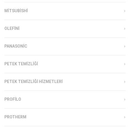
MITSUBISHI
OLEFINI
PANASONIC
PETEK TEMIZLIĞI
PETEK TEMIZLIĞI HIZMETLERI
PROFILO
PROTHERM