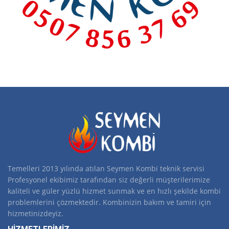
Temelleri 2013 yılında atılan Seymen Kombi teknik servisi
Profesyonel ekibimiz tarafından siz değerli müşterilerimize
kaliteli ve güler yüzlü hizmet sunmak ve en hızlı şekilde kombi
problemlerini çözmektedir. Kombinizin bakım ve tamiri için
hizmetinizdeyiz.