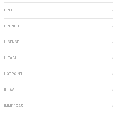
GREE
GRUNDIG
HISENSE
HITACHI
HOTPOINT
IHLAS
İMMERGAS