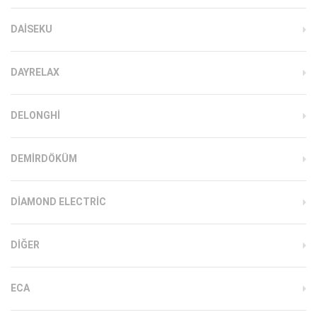
DAISEKU
DAYRELAX
DELONGHI
DEMIRDÖKÜM
DIAMOND ELECTRIC
DIĞER
ECA