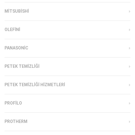
MITSUBISHI
OLEFINI
PANASONIC
PETEK TEMIZLIĞI
PETEK TEMIZLIĞI HIZMETLERI
PROFILO
PROTHERM