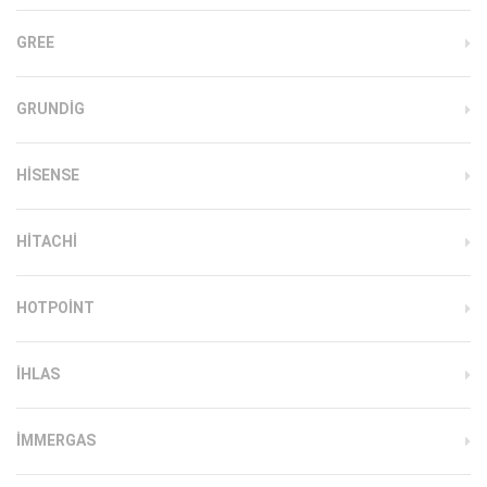
GREE
GRUNDIG
HISENSE
HITACHI
HOTPOINT
IHLAS
İMMERGAS