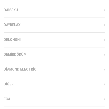
DAISEKU
DAYRELAX
DELONGHI
DEMIRDÖKÜM
DIAMOND ELECTRIC
DIĞER
ECA