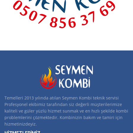
Temelleri 2013 yılında atılan Seymen Kombi teknik servisi
Profesyonel ekibimiz tarafından siz değerli müşterilerimize
kaliteli ve güler yüzlü hizmet sunmak ve en hızlı şekilde kombi
problemlerini çözmektedir. Kombinizin bakım ve tamiri için
hizmetinizdeyiz.