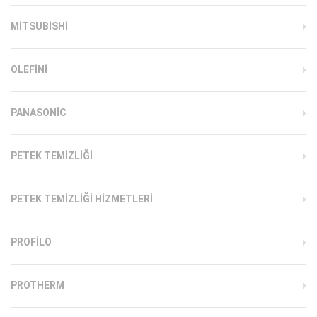
MITSUBISHI
OLEFINI
PANASONIC
PETEK TEMIZLIĞI
PETEK TEMIZLIĞI HIZMETLERI
PROFILO
PROTHERM