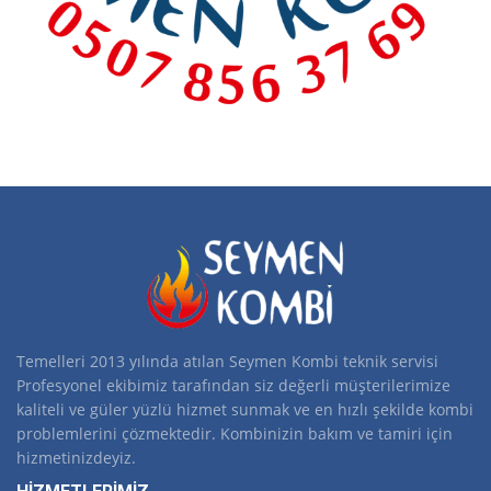
Temelleri 2013 yılında atılan Seymen Kombi teknik servisi
Profesyonel ekibimiz tarafından siz değerli müşterilerimize
kaliteli ve güler yüzlü hizmet sunmak ve en hızlı şekilde kombi
problemlerini çözmektedir. Kombinizin bakım ve tamiri için
hizmetinizdeyiz.