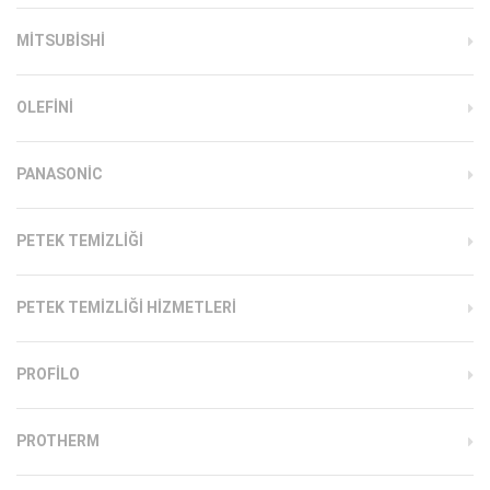
MITSUBISHI
OLEFINI
PANASONIC
PETEK TEMIZLIĞI
PETEK TEMIZLIĞI HIZMETLERI
PROFILO
PROTHERM