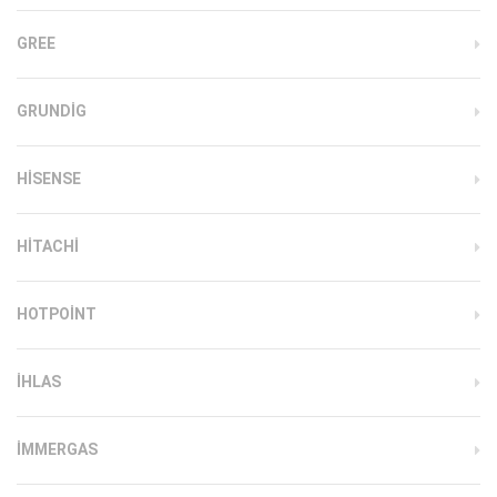
GREE
GRUNDIG
HISENSE
HITACHI
HOTPOINT
IHLAS
İMMERGAS