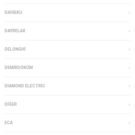
DAISEKU
DAYRELAX
DELONGHI
DEMIRDÖKÜM
DIAMOND ELECTRIC
DIĞER
ECA