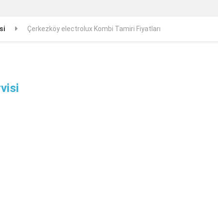
si
Çerkezköy electrolux Kombi Tamiri Fiyatları
visi