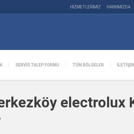
HİZMETLERİMİZ
HAKKIMIZDA
A
SERVİS TALEP FORMU
TÜM BÖLGELER
İLETİŞİ
erkezköy electrolux
>