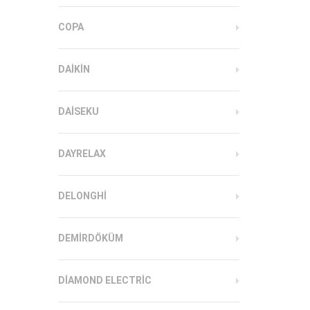
COPA
DAIKIN
DAISEKU
DAYRELAX
DELONGHI
DEMIRDÖKÜM
DIAMOND ELECTRIC