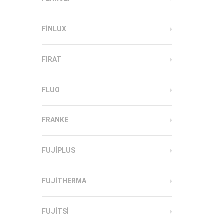
FINLUX
FIRAT
FLUO
FRANKE
FUJIPLUS
FUJITHERMA
FUJITSI