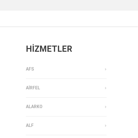
HİZMETLER
AFS
AIRFEL
ALARKO
ALF