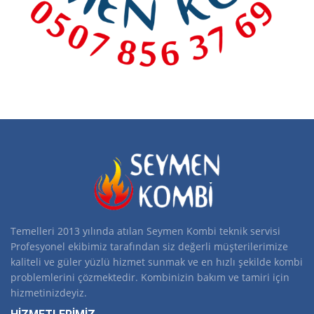
Temelleri 2013 yılında atılan Seymen Kombi teknik servisi
Profesyonel ekibimiz tarafından siz değerli müşterilerimize
kaliteli ve güler yüzlü hizmet sunmak ve en hızlı şekilde kombi
problemlerini çözmektedir. Kombinizin bakım ve tamiri için
hizmetinizdeyiz.