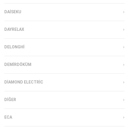
DAISEKU
DAYRELAX
DELONGHI
DEMIRDÖKÜM
DIAMOND ELECTRIC
DIĞER
ECA