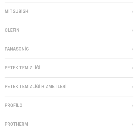
MITSUBISHI
OLEFINI
PANASONIC
PETEK TEMIZLIĞI
PETEK TEMIZLIĞI HIZMETLERI
PROFILO
PROTHERM