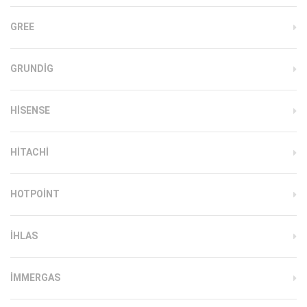
GREE
GRUNDIG
HISENSE
HITACHI
HOTPOINT
IHLAS
İMMERGAS