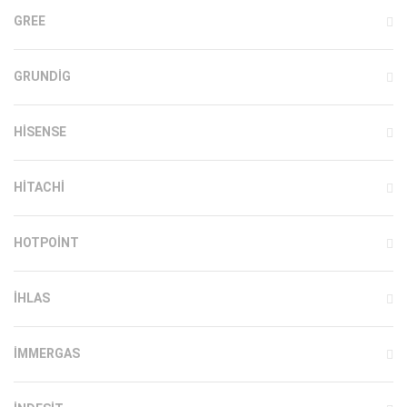
GREE
GRUNDIG
HISENSE
HITACHI
HOTPOINT
IHLAS
İMMERGAS