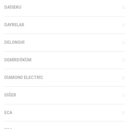
DAISEKU
DAYRELAX
DELONGHI
DEMIRDÖKÜM
DIAMOND ELECTRIC
DIĞER
ECA