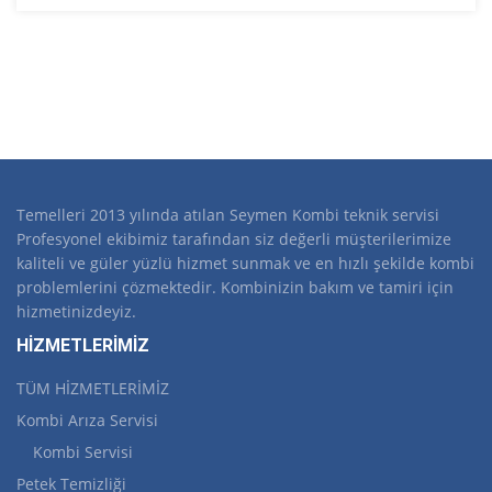
Temelleri 2013 yılında atılan Seymen Kombi teknik servisi
Profesyonel ekibimiz tarafından siz değerli müşterilerimize
kaliteli ve güler yüzlü hizmet sunmak ve en hızlı şekilde kombi
problemlerini çözmektedir. Kombinizin bakım ve tamiri için
hizmetinizdeyiz.
HİZMETLERİMİZ
TÜM HİZMETLERİMİZ
Kombi Arıza Servisi
Kombi Servisi
Petek Temizliği