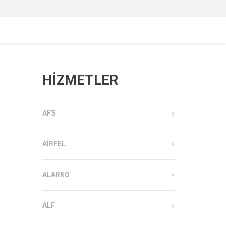
HİZMETLER
AFS
AIRFEL
ALARKO
ALF