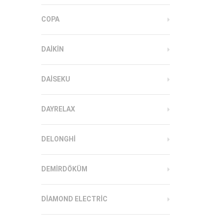
COPA
DAIKIN
DAISEKU
DAYRELAX
DELONGHI
DEMIRDÖKÜM
DIAMOND ELECTRIC