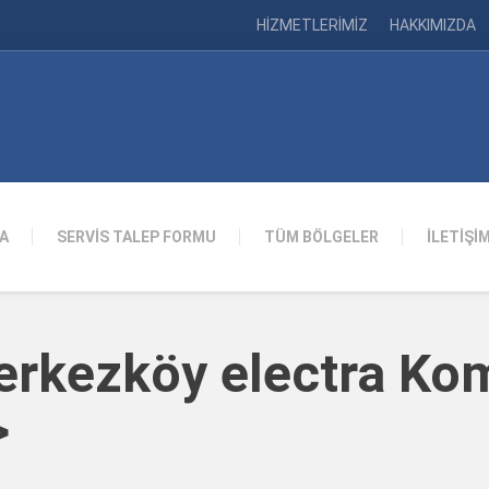
HİZMETLERİMİZ
HAKKIMIZDA
A
SERVİS TALEP FORMU
TÜM BÖLGELER
İLETİŞİ
erkezköy electra Ko
>