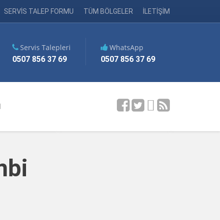
SERVİS TALEP FORMU
TÜM BÖLGELER
İLETİŞİM
Servis Talepleri
WhatsApp
0507 856 37 69
0507 856 37 69
M
mbi