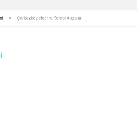
si
Çerkezköy electra Kombi Arızaları
i