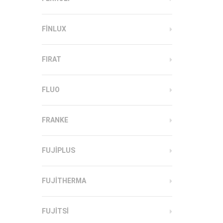
FINLUX
FIRAT
FLUO
FRANKE
FUJIPLUS
FUJITHERMA
FUJITSI