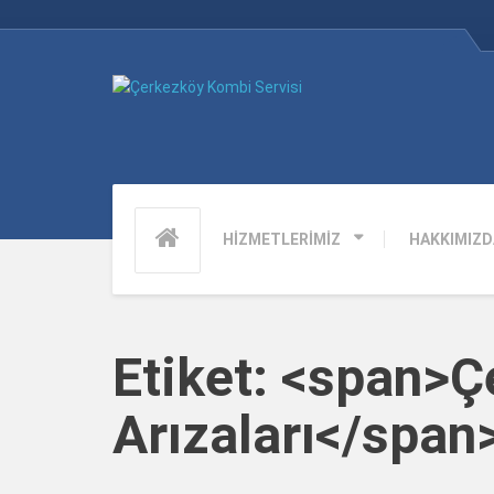
HİZMETLERİMİZ
HAKKIMIZD
Etiket: <span>Ç
Arızaları</span