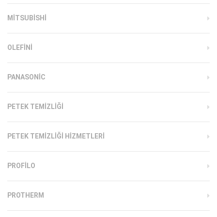
MITSUBISHI
OLEFINI
PANASONIC
PETEK TEMIZLIĞI
PETEK TEMIZLIĞI HIZMETLERI
PROFILO
PROTHERM