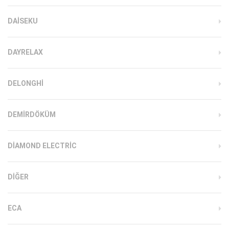
DAISEKU
DAYRELAX
DELONGHI
DEMIRDÖKÜM
DIAMOND ELECTRIC
DIĞER
ECA