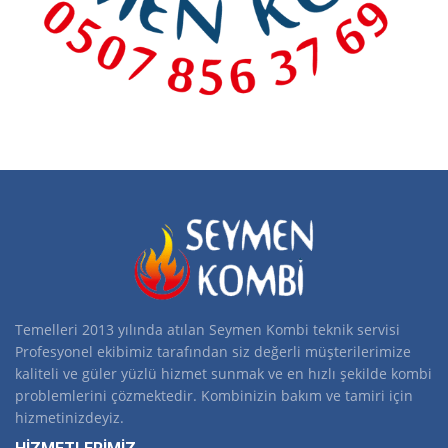
Temelleri 2013 yılında atılan Seymen Kombi teknik servisi
Profesyonel ekibimiz tarafından siz değerli müşterilerimize
kaliteli ve güler yüzlü hizmet sunmak ve en hızlı şekilde kombi
problemlerini çözmektedir. Kombinizin bakım ve tamiri için
hizmetinizdeyiz.