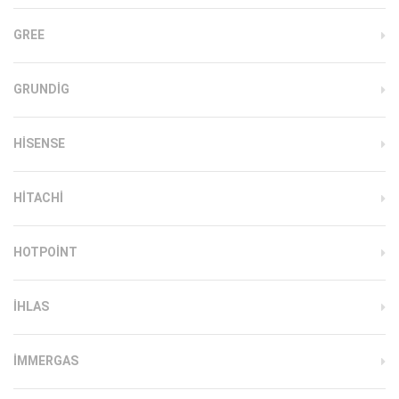
GREE
GRUNDIG
HISENSE
HITACHI
HOTPOINT
IHLAS
İMMERGAS