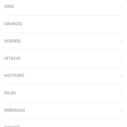
GREE
GRUNDIG
HISENSE
HITACHI
HOTPOINT
IHLAS
İMMERGAS