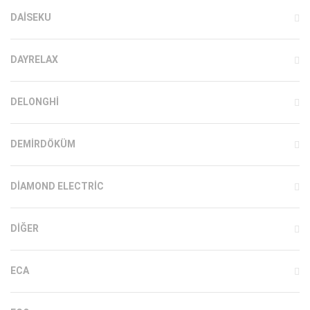
DAISEKU
DAYRELAX
DELONGHI
DEMIRDÖKÜM
DIAMOND ELECTRIC
DIĞER
ECA