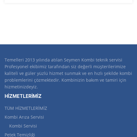
Temelleri 2013 yılında atılan Seymen Kombi teknik servisi
Profesyonel ekibimiz tarafından siz değerli müşterilerimize
kaliteli ve güler yüzlü hizmet sunmak ve en hızlı şekilde kombi
problemlerini çözmektedir. Kombinizin bakım ve tamiri için
hizmetinizdeyiz.
HİZMETLERİMİZ
TÜM HİZMETLERİMİZ
Kombi Arıza Servisi
Kombi Servisi
Petek Temizliği