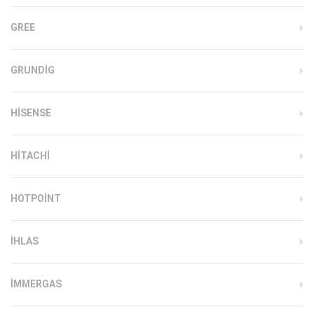
GREE
GRUNDIG
HISENSE
HITACHI
HOTPOINT
IHLAS
İMMERGAS