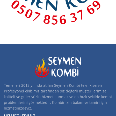
Temelleri 2013 yılında atılan Seymen Kombi teknik servisi
Profesyonel ekibimiz tarafından siz değerli müşterilerimize
kaliteli ve güler yüzlü hizmet sunmak ve en hızlı şekilde kombi
problemlerini çözmektedir. Kombinizin bakım ve tamiri için
hizmetinizdeyiz.