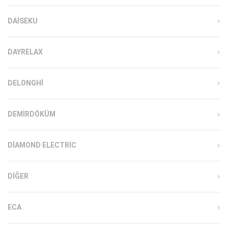
DAISEKU
DAYRELAX
DELONGHI
DEMIRDÖKÜM
DIAMOND ELECTRIC
DIĞER
ECA