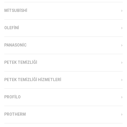
MITSUBISHI
OLEFINI
PANASONIC
PETEK TEMIZLIĞI
PETEK TEMIZLIĞI HIZMETLERI
PROFILO
PROTHERM