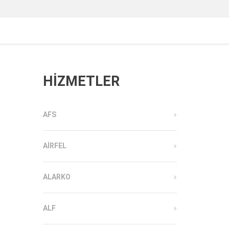
HİZMETLER
AFS
AIRFEL
ALARKO
ALF