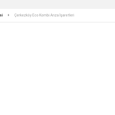
si
Çerkezköy Eco Kombi Arıza İşaretleri