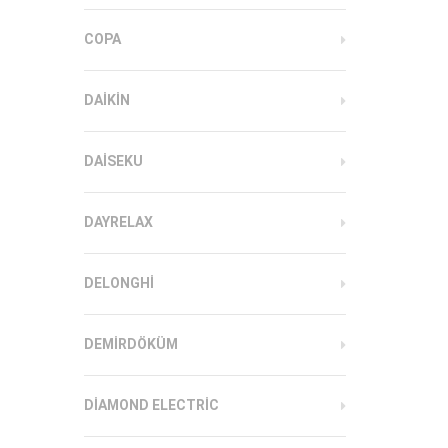
COPA
DAIKIN
DAISEKU
DAYRELAX
DELONGHI
DEMIRDÖKÜM
DIAMOND ELECTRIC