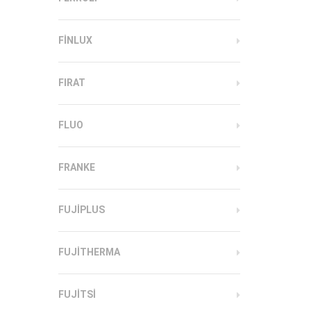
FINLUX
FIRAT
FLUO
FRANKE
FUJIPLUS
FUJITHERMA
FUJITSI