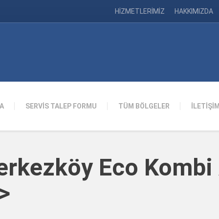
HİZMETLERİMİZ
HAKKIMIZDA
A
SERVİS TALEP FORMU
TÜM BÖLGELER
İLETİŞİ
Çerkezköy Eco Kombi 
>